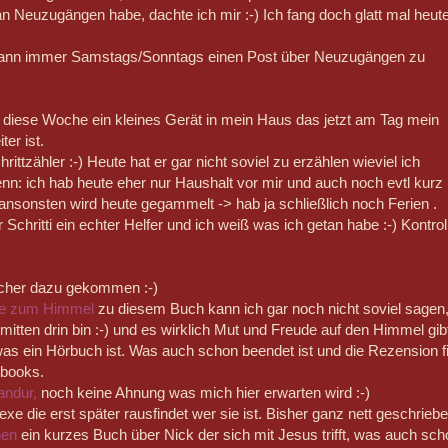
n Neuzugängen habe, dachte ich mir :-) Ich fang doch glatt mal heut
dann immer Samstags/Sonntags einen Post über Neuzugängen zu
 diese Woche ein kleines Gerät in mein Haus das jetzt am Tag mein
ter ist.
rittzähler :-) Heute hat er gar nicht soviel zu erzählen wieviel ich
enn: ich hab heute eher nur Haushalt vor mir und auch noch evtl kurz 
 ansonsten wird heute gegammelt -> hab ja schließlich noch Ferien .
 Schritti ein echter Helfer und ich weiß was ich getan habe :-) Kontrol
cher dazu gekommen :-)
le zum Himmel
zu diesem Buch kann ich gar noch nicht soviel sagen
mitten drin bin :-) und es wirklich Mut und Freude auf den Himmel gib
as ein Hörbuch ist. Was auch schon beendet ist und die Rezension f
ybooks.
andur,
noch keine Ahnung was mich hier erwarten wird :-)
exe die erst später rausfindet wer sie ist. Bisher ganz nett geschrieb
hen
ein kurzes Buch über Nick der sich mit Jesus trifft, was auch sch