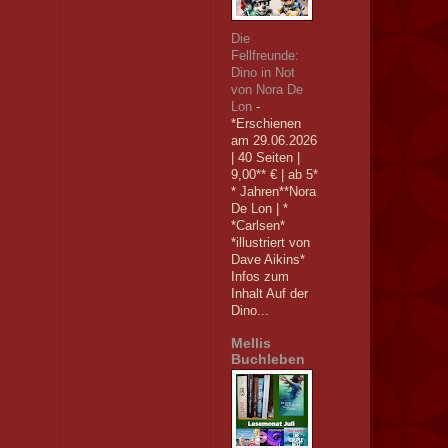
Die
Fellfreunde:
Dino in Not
von Nora De
Lon
-
*Erschienen
am 29.06.2026
| 40 Seiten |
9,00** € | ab 5*
* Jahren**Nora
De Lon | *
*Carlsen*
*illustriert von
Dave Aikins*
Infos zum
Inhalt Auf der
Dino...
Mellis
Buchleben