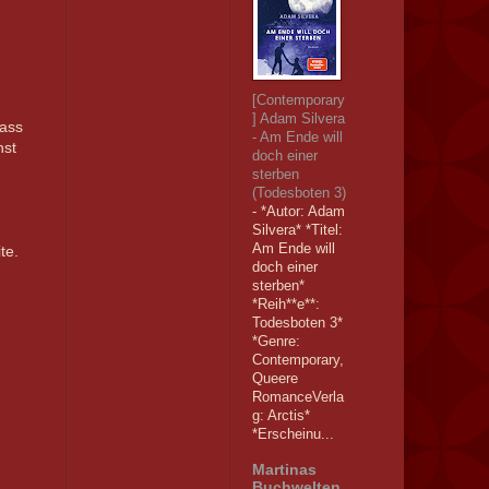
[Contemporary
] Adam Silvera
dass
- Am Ende will
nst
doch einer
sterben
(Todesboten 3)
-
*Autor: Adam
Silvera* *Titel:
Am Ende will
te.
doch einer
sterben*
*Reih**e**:
Todesboten 3*
*Genre:
Contemporary,
Queere
RomanceVerla
g: Arctis*
*Erscheinu...
Martinas
Buchwelten