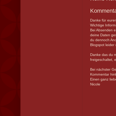
Kommentar
Danke für eure
Wichtige Infor
Bei Absenden ei
deine Daten ges
du dennoch Ano
Blogspot leider
Danke das du m
freigeschaltet, 
Bei nächster G
Kommentar hinte
Einen ganz lie
Nicole