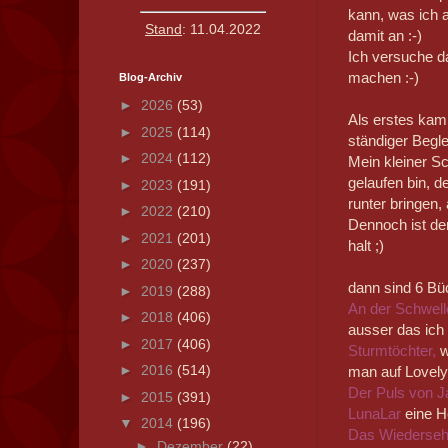
kann, was ich a
Stand
: 11.04.2022
damit an :-)
Ich versuche 
machen :-)
Blog-Archiv
►
2026
(53)
Als erstes kam
►
2025
(114)
ständiger Beglei
►
2024
(112)
Mein kleiner Sch
gelaufen bin, d
►
2023
(191)
runter bringen,
►
2022
(210)
Dennoch ist der
►
2021
(201)
halt ;)
►
2020
(237)
dann sind 6 Bü
►
2019
(288)
An der Schwel
►
2018
(406)
ausser das ich 
►
2017
(406)
Sturmtöchter,
w
►
2016
(514)
man auf Lovel
Der Puls von J
►
2015
(391)
LunaLar
eine H
▼
2014
(196)
Das Wiederse
►
Dezember
(22)