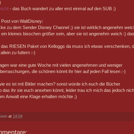
)
uscht
- das Buch wandert zu aller erst einmal auf den SUB ;)
Post von WaltDisney:
ke zu dem Sender Disney Channel ;) sie ist wirklich angenehm weic
 ein kleines bisschen größer sein, aber sie ist angenehm weich :) da
 das RIESEN Paket von Kelloggs da muss ich etwas verschenken, 
allein zu futtern :-)
agen war eine gute Woche mit vielen angenehmen und weniger
raschungen, die schönen könnt ihr hier auf jeden Fall lesen :-)
wie es ist mit Bilder machen? sonst würde ich euch die Bücher
so das ihr sie euch ansehen könnt, leider trau ich mich das jedoch nich
vom Anwalt eine Klage erhalten möchte ;)
nown
at
14:04
mmentare: