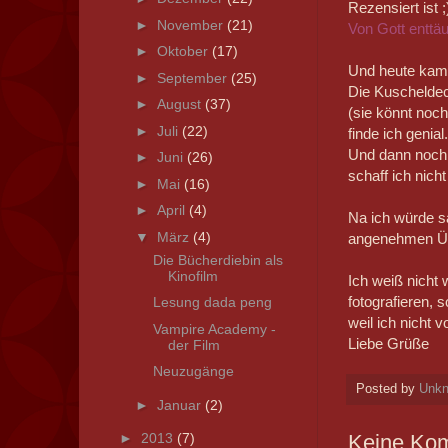
Rezensiert ist ;
►
November
(21)
Von Gott enttä
►
Oktober
(17)
Und heute kam 
►
September
(25)
Die Kuscheldec
►
August
(37)
(sie könnt noch
►
Juli
(22)
finde ich genial.
Und dann noch
►
Juni
(26)
schaff ich nicht 
►
Mai
(16)
►
April
(4)
Na ich würde s
▼
März
(4)
angenehmen Über
Die Bücherdiebin als
Kinofilm
Ich weiß nicht 
fotografieren, 
Lesung dada peng
weil ich nicht 
Vampire Academy -
Liebe Grüße
der Film
Neuzugänge
Posted by
Unk
►
Januar
(2)
Keine Ko
►
2013
(7)