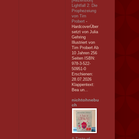
[Rezension]
Lightfall 2: Die
Prophezeiung
von Tim
Probert
-
HardcoverÜber
setzt von Julia
Gehring
Illustriert von
Tim Probert Ab
10 Jahren 256
Seiten ISBN:
978-3-522-
50951-0
Erschienen:
28.07.2026
Klappentext:
Bea un...
nichtohnebu
ch
A Taste of