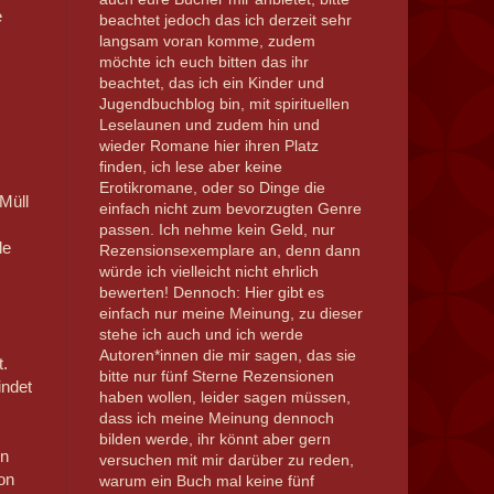
e
beachtet jedoch das ich derzeit sehr
langsam voran komme, zudem
möchte ich euch bitten das ihr
beachtet, das ich ein Kinder und
Jugendbuchblog bin, mit spirituellen
Leselaunen und zudem hin und
wieder Romane hier ihren Platz
finden, ich lese aber keine
Erotikromane, oder so Dinge die
Müll
einfach nicht zum bevorzugten Genre
passen. Ich nehme kein Geld, nur
le
Rezensionsexemplare an, denn dann
würde ich vielleicht nicht ehrlich
bewerten! Dennoch: Hier gibt es
einfach nur meine Meinung, zu dieser
stehe ich auch und ich werde
,
Autoren*innen die mir sagen, das sie
t.
bitte nur fünf Sterne Rezensionen
indet
haben wollen, leider sagen müssen,
dass ich meine Meinung dennoch
bilden werde, ihr könnt aber gern
en
versuchen mit mir darüber zu reden,
on
warum ein Buch mal keine fünf